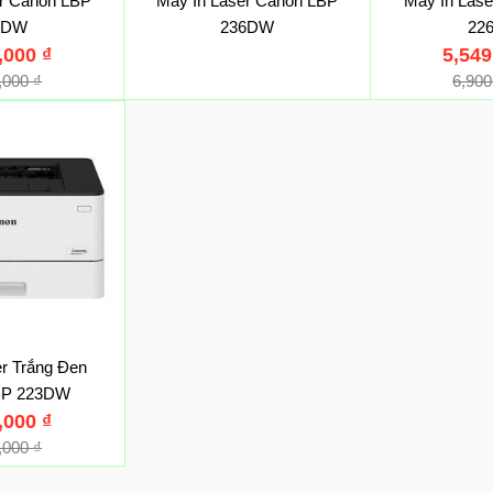
er Canon LBP
Máy In Laser Canon LBP
Máy In Las
3DW
236DW
22
0,000
₫
5,54
0,000
₫
6,90
er Trắng Đen
BP 223DW
0,000
₫
0,000
₫