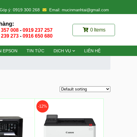
0919 300 268
Góp ý:
Email: mucinmanhtai@gmail.com
hàng:
0
Items
 357 008
-
0919 237 257
 239 273
-
0916 650 680
N EPSON
TIN TỨC
DỊCH VỤ
LIÊN HỆ
-12%