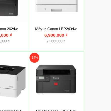
anon 262dw
Máy In Canon LBP243dw
0,000
₫
6,900,000
₫
0,000
₫
7,800,000
₫
-14%