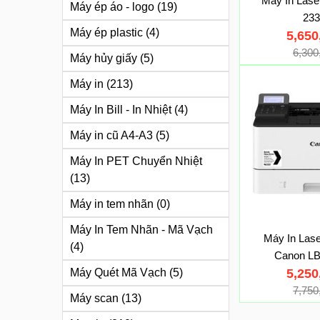
Máy In Las
Máy ép áo - logo
(19)
23
Máy ép plastic
(4)
5,65
6,30
Máy hủy giấy
(5)
Máy in
(213)
Máy In Bill - In Nhiệt
(4)
Máy in cũ A4-A3
(5)
Máy In PET Chuyển Nhiệt
(13)
Máy in tem nhãn
(0)
Máy In Tem Nhãn - Mã Vạch
Máy In Las
(4)
Canon L
5,25
Máy Quét Mã Vạch
(5)
7,75
Máy scan
(13)