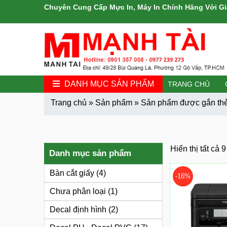
Chuyên Cung Cấp Mực In, Máy In Chính Hãng Với Gi
DANH MỤC SẢN PHẨM
TRANG CHỦ
Trang chủ
»
Sản phẩm
»
Sản phẩm được gắn thẻ 
Hiển thị tất cả 
Danh mục sản phẩm
Bàn cắt giấy
(4)
-16%
Chưa phân loại
(1)
Decal định hình
(2)