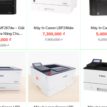
MF267dw – Giải
Máy In Canon LBP246dw
Máy In C
Đa Năng Chuẩn
7,300,000
₫
5,40
Thời Đại Mới
0,000
₫
7,900,000
₫
6,20
0,000
₫