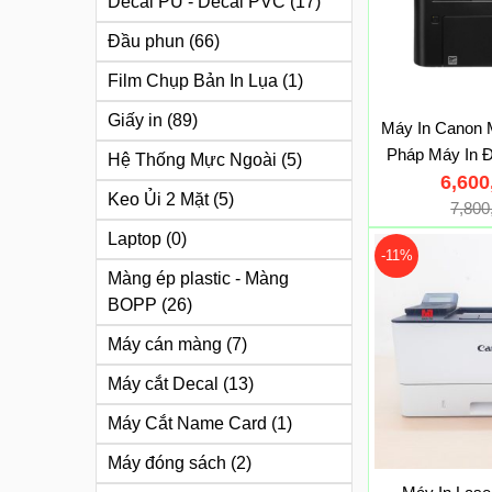
Decal PU - Decal PVC
(17)
Đầu phun
(66)
Film Chụp Bản In Lụa
(1)
Giấy in
(89)
Máy In Canon 
Pháp Máy In 
Hệ Thống Mực Ngoài
(5)
Văn Phòng 
6,60
Keo Ủi 2 Mặt
(5)
7,80
Laptop
(0)
-11%
Màng ép plastic - Màng
BOPP
(26)
Máy cán màng
(7)
Máy cắt Decal
(13)
Máy Cắt Name Card
(1)
Máy đóng sách
(2)