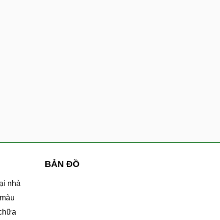
BẢN ĐỒ
ại nhà
 màu
 chữa