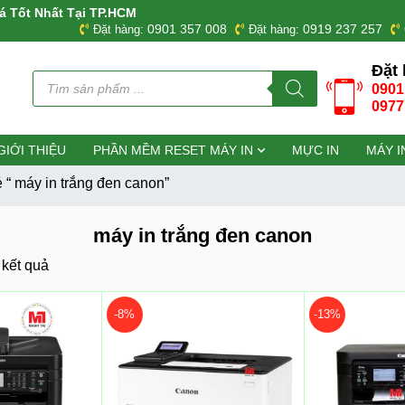
á Tốt Nhất Tại TP.HCM
0901 357 008
0919 237 257
Đặt hàng:
Đặt hàng:
Đặt 
Tìm
0901
kiếm
sản
0977
phẩm
GIỚI THIỆU
PHẦN MỀM RESET MÁY IN
MỰC IN
MÁY I
“ máy in trắng đen canon”
máy in trắng đen canon
9 kết quả
-8%
-13%