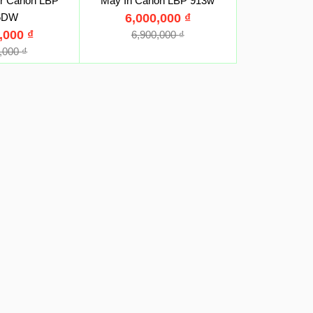
er Canon LBP
Máy In Canon LBP 913w
6DW
6,000,000
₫
9,000
₫
6,900,000
₫
0,000
₫