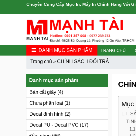
Chuyên Cung Cấp Mực In, Máy In Chính Hãng Với Gi
DANH MỤC SẢN PHẨM
TRANG CHỦ
Trang chủ
»
CHÍNH SÁCH ĐỔI TRẢ
Danh mục sản phẩm
CHÍ
Bàn cắt giấy
(4)
Mục l
Chưa phân loại
(1)
I. 
Decal định hình
(2)
TÍN
Decal PU - Decal PVC
(17)
Đầu phun
(66)