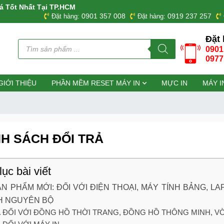
á Tốt Nhất Tại TP.HCM
0901 357 008
0919 237 257
Đặt hàng:
Đặt hàng:
Đặt 
Tìm
0901
kiếm
sản
0977
phẩm
GIỚI THIỆU
PHẦN MỀM RESET MÁY IN
MỰC IN
MÁY I
NH SÁCH ĐỔI TRẢ
ục bài viết
SẢN PHẨM MỚI: ĐỐI VỚI ĐIỆN THOẠI, MÁY TÍNH BẢNG, L
H NGUYÊN BỘ
ĐỐI VỚI ĐỒNG HỒ THỜI TRANG, ĐỒNG HỒ THÔNG MINH, V