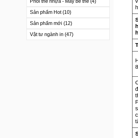
Phôi thẻ nhựa - Máy bế thẻ
(4)
Sản phẩm Hot
(10)
Sản phẩm mới
(12)
Vật tư ngành in
(47)
8
C
đ
t
P
c
t