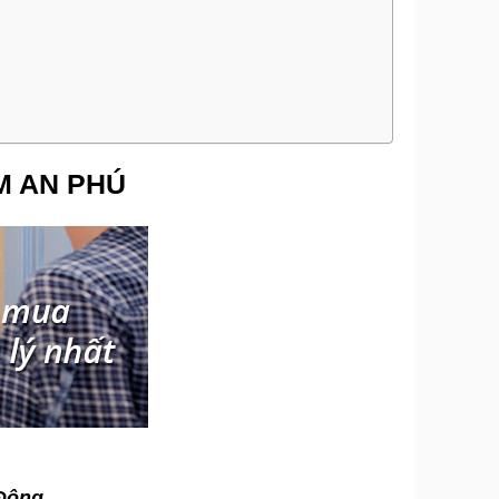
M AN PHÚ
 Động.