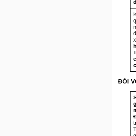
K
q
c
ĐỐI 
q