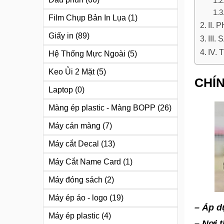
Film Chụp Bản In Lụa
(1)
II.
Giấy in
(89)
III
IV.
Hệ Thống Mực Ngoài
(5)
Keo Ủi 2 Mặt
(5)
CHÍ
Laptop
(0)
Màng ép plastic - Màng BOPP
(26)
Máy cán màng
(7)
Máy cắt Decal
(13)
Máy Cắt Name Card
(1)
Máy đóng sách
(2)
Máy ép áo - logo
(19)
– Áp d
Máy ép plastic
(4)
– Nơi 