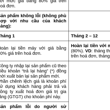
với mức giá bằng 80% giá trên
hoá đơn.
Sản phẩm không lỗi (không phù
hợp với nhu cầu của khách
hàng):
Tháng 1
Tháng 2 – 12
Hoàn lại tiền với
Hoàn lại tiền máy với giá bằng
(80%).
VD
: tháng t
0% giá trên hoá đơn.
trên hoá đơn, thán
ông ty nhập lại sản phẩm cũ theo
iều khoản “trả lại hàng” (*) đồng
hời xuất bán lại sản phẩm mới.
hần chênh lệch giá là khoản phí
sử dụng khách hàng phải trả và
ông ty xuất hoá đơn giá trị gia
ăng (GTGT) cho khoản phí này.
Sản phẩm lỗi do người sử