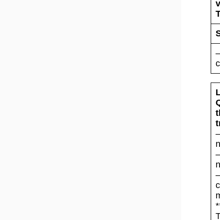
c
t
t
–
n
–
n
–
c
m
*