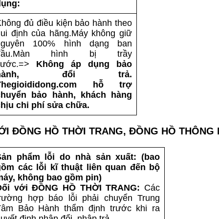
dụng:
hông đủ điều kiện bảo hành theo
ui định của hãng.Máy không giữ
nguyên 100% hình dạng ban
đầu.Màn hình bị trầy
xước.=>
Không áp dụng bảo
hành, đổi trả.
Thegioididong.com hỗ trợ
chuyển bảo hành, khách hàng
hịu chi phí sửa chữa.
VỚI ĐỒNG HỒ THỜI TRANG, ĐỒNG HỒ THÔNG 
Sản phẩm lỗi do nhà sản xuất: (bao
gồm các lỗi kĩ thuật liên quan đến bộ
máy, không bao gồm pin)
Đối với ĐỒNG HỒ THỜI TRANG:
Các
trường hợp báo lỗi phải chuyển Trung
Tâm Bảo Hành thẩm định trước khi ra
uyết định nhập đổi, nhập trả.