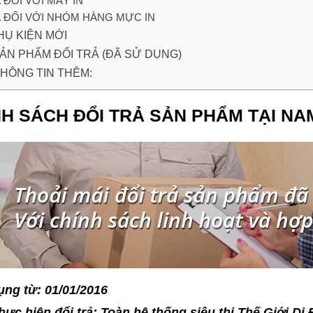
ĐỐI VỚI MÁY IN
ĐỐI VỚI NHÓM HÀNG MỰC IN
 PHỤ KIỆN MỚI
. SẢN PHẨM ĐỔI TRẢ (ĐÃ SỬ DỤNG)
 THÔNG TIN THÊM:
NH SÁCH ĐỔI TRẢ SẢN PHẨM TẠI NA
ụng từ: 01/01/2016
thực hiện đổi trả: Toàn hệ thống siêu thị Thế Giới Di