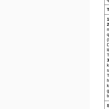
1
2
m
3
t