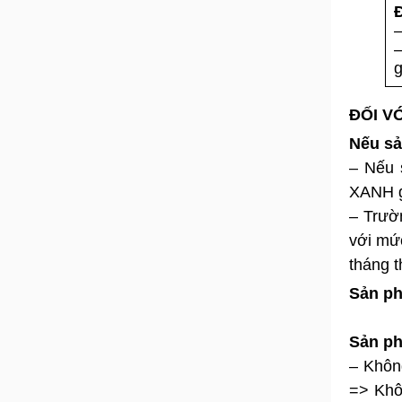
–
–
g
ĐỐI V
Nếu sả
– Nếu 
XANH g
– Trườ
với mứ
tháng t
Sản ph
Sản ph
– Khôn
=> Khô