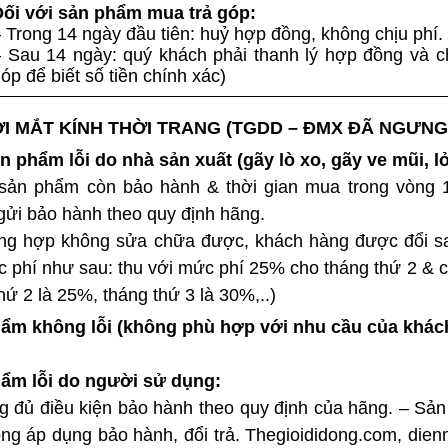
Đối với sản phẩm mua trả góp:
 Trong 14 ngày đầu tiên: huỷ hợp đồng, không chịu phí.
 Sau 14 ngày: quý khách phải thanh lý hợp đồng và chị
óp để biết số tiền chính xác)
ỚI MẮT KÍNH THỜI TRANG (TGDD – ĐMX ĐÃ NGƯNG
n phẩm lỗi do nhà sản xuất (gãy lò xo, gãy ve mũi, lỏ
sản phẩm còn bảo hành & thời gian mua trong vòng 12
ửi bảo hành theo quy định hãng.
ng hợp không sửa chữa được, khách hàng được đổi s
c phí như sau: thu với mức phí 25% cho tháng thứ 2 & c
hứ 2 là 25%, tháng thứ 3 là 30%,..)
ẩm không lỗi (không phù hợp với nhu cầu của kh
ẩm lỗi do người sử dụng:
g đủ điều kiện bảo hành theo quy định của hãng. – Sả
ng áp dụng bảo hành, đổi trả. Thegioididong.com, di