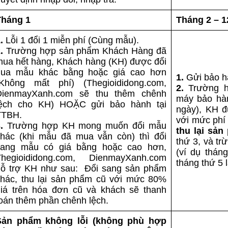
Tháng 1
Tháng 2 – 1
.
Lỗi 1 đổi 1 miễn phí (Cùng mẫu).
.
Trường hợp sản phẩm Khách Hàng đã
ua hết hàng, Khách hàng (KH) được đổi
qua mẫu khác bằng hoặc giá cao hơn
1.
Gửi bảo h
(Không mất phí) (Thegioididong.com,
2.
Trường h
DienmayXanh.com sẽ thu thêm chênh
máy bảo hàn
lệch cho KH) HOẶC gửi bảo hành tại
ngày), KH đ
TTBH.
với mức phí
.
Trường hợp KH mong muốn đổi mẫu
thu lại sả
khác (khi mẫu đã mua vẫn còn) thì đổi
thứ 3, và tr
sang mẫu có giá bằng hoặc cao hơn,
(ví dụ thán
Thegioididong.com, DienmayXanh.com
tháng thứ 5
hỗ trợ KH như sau: Đổi sang sản phẩm
khác, thu lại sản phẩm cũ với mức 80%
giá trên hóa đơn cũ và khách sẽ thanh
oán thêm phần chênh lệch.
Sản phẩm không lỗi (không phù hợp