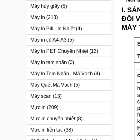
Máy hủy giấy
(5)
I. S
Máy in
(213)
ĐỐI 
MÁY 
Máy In Bill - In Nhiệt
(4)
Máy in cũ A4-A3
(5)
S
Máy In PET Chuyển Nhiệt
(13)
Máy in tem nhãn
(0)
Máy In Tem Nhãn - Mã Vạch
(4)
Máy Quét Mã Vạch
(5)
h
Máy scan
(13)
c
Mực in
(209)
Mực in chuyển nhiệt
(8)
k
Mực in liên tục
(38)