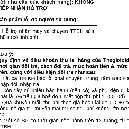
với nhu cầu của khách hàng): KHÔNG
TIẾP NHẬN HỖ TRỢ
Sản phẩm lỗi do người sử dụng:
– Hỗ trợ nhận máy và chuyển TTBH sửa
hữa (có tính phí).
Lưu ý:
Quy định về điều khoản thu lại hàng của Thegioid
hời gian đổi trả, cách đổi trả, mức hoàn tiền & mứ
rên, cùng với điều kiện đổi trả như sau:
 Tất cả TH KH báo lỗi phải chuyển Trung Tâm Bảo Hàn
hập đổi, nhập trả.
 Còn đầy đủ phiếu bảo hành (nếu có) và phụ kiện đi k
hất là 5% trên giá hoá đơn, Mất hộp thu phí 100.000đ).
 Quà khuyến mãi: thu phí theo giá hoàn lại do TGDĐ 
ông bố giá trị khuyến mãi thì sẽ thu phí không lớn h
ãi .
* Một số SP có thời gian bảo hành trên 12 tháng, từ 
TTBH