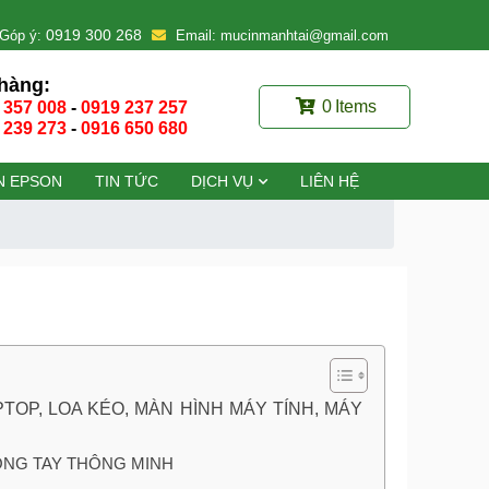
0919 300 268
Góp ý:
Email: mucinmanhtai@gmail.com
hàng:
0
Items
 357 008
-
0919 237 257
 239 273
-
0916 650 680
N EPSON
TIN TỨC
DỊCH VỤ
LIÊN HỆ
APTOP, LOA KÉO, MÀN HÌNH MÁY TÍNH, MÁY
ÒNG TAY THÔNG MINH