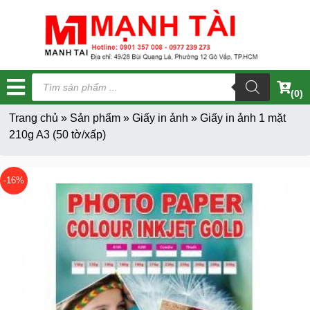
Tìm
kiếm
(0)
sản
phẩm
Trang chủ
»
Sản phẩm
»
Giấy in ảnh
»
Giấy in ảnh 1 mặt
210g A3 (50 tờ/xấp)
-16%