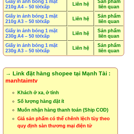
Giấy in ảnh bóng 1 mặt
Sản phẩm
Liên hệ
210g A4 – 50 tờ/xấp
liên quan
Giấy in ảnh bóng 1 mặt
Sản phẩm
Liên hệ
210g A3 – 50 tờ/xấp
liên quan
Giấy in ảnh bóng 1 mặt
Sản phẩm
Liên hệ
230g A4 – 50 tờ/xấp
liên quan
Giấy in ảnh bóng 1 mặt
Sản phẩm
Liên hệ
230g A3 – 50 tờ/xấp
liên quan
→ Link đặt hàng shopee tại Mạnh Tài :
manhtaimtv
Khách ở xa, ở tỉnh
Số lượng hàng đặt ít
Muốn nhận hàng thanh toán (Ship COD)
Giá sản phẩm có thể chênh lệch tùy theo
quy định sàn thương mại điện tử