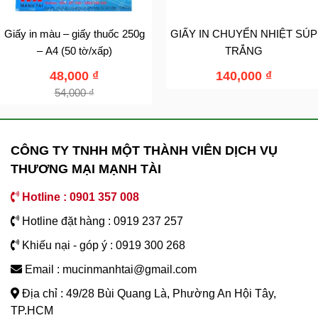
Giấy in màu – giấy thuốc 250g
GIẤY IN CHUYỂN NHIỆT SÚP
– A4 (50 tờ/xấp)
TRẮNG
48,000
₫
140,000
₫
54,000
₫
CÔNG TY TNHH MỘT THÀNH VIÊN DỊCH VỤ
THƯƠNG MẠI MẠNH TÀI
Hotline : 0901 357 008
Hotline đặt hàng : 0919 237 257
Khiếu nại - góp ý : 0919 300 268
Email : mucinmanhtai@gmail.com
Địa chỉ : 49/28 Bùi Quang Là, Phường An Hội Tây,
TP.HCM