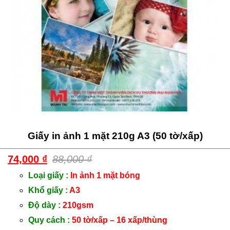
Giấy in ảnh 1 mặt 210g A3 (50 tờ/xấp)
74,000
₫
88,000
₫
Loại giấy :
In ảnh 1 mặt bóng
Khổ giấy :
A3
Độ dày :
210gsm
Quy cách :
50 tờ/xấp – 16 xấp/thùng