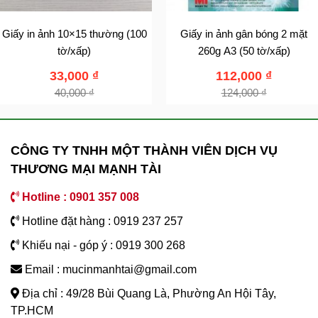
Giấy in ảnh 10×15 thường (100
Giấy in ảnh gân bóng 2 mặt
tờ/xấp)
260g A3 (50 tờ/xấp)
33,000
₫
112,000
₫
40,000
₫
124,000
₫
CÔNG TY TNHH MỘT THÀNH VIÊN DỊCH VỤ
THƯƠNG MẠI MẠNH TÀI
Hotline : 0901 357 008
Hotline đặt hàng : 0919 237 257
Khiếu nại - góp ý : 0919 300 268
Email : mucinmanhtai@gmail.com
Địa chỉ : 49/28 Bùi Quang Là, Phường An Hội Tây,
TP.HCM