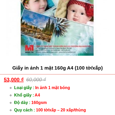
Giấy in ảnh 1 mặt 160g A4 (100 tờ/xấp)
53,000
₫
60,000
₫
Loại giấy :
In ảnh 1 mặt bóng
Khổ giấy :
A4
Độ dày :
160gsm
Quy cách :
100 tờ/xấp – 20 xấp/thùng