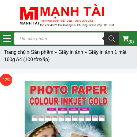
Tìm
kiếm
(0)
sản
phẩm
Trang chủ
»
Sản phẩm
»
Giấy in ảnh
»
Giấy in ảnh 1 mặt
160g A4 (100 tờ/xấp)
-12%