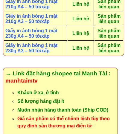
Giấy in ảnh bóng 1 mặt
Sản phẩm
Liên hệ
210g A4 – 50 tờ/xấp
liên quan
Giấy in ảnh bóng 1 mặt
Sản phẩm
Liên hệ
210g A3 – 50 tờ/xấp
liên quan
Giấy in ảnh bóng 1 mặt
Sản phẩm
Liên hệ
230g A4 – 50 tờ/xấp
liên quan
Giấy in ảnh bóng 1 mặt
Sản phẩm
Liên hệ
230g A3 – 50 tờ/xấp
liên quan
→ Link đặt hàng shopee tại Mạnh Tài :
manhtaimtv
Khách ở xa, ở tỉnh
Số lượng hàng đặt ít
Muốn nhận hàng thanh toán (Ship COD)
Giá sản phẩm có thể chênh lệch tùy theo
quy định sàn thương mại điện tử