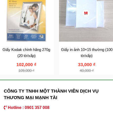
Giấy Kodak chính hãng 270g
Giấy in ảnh 10×15 thường (100
(20 tờ/xấp)
tờ/xấp)
102,000
₫
33,000
₫
109,000
₫
40,000
₫
CÔNG TY TNHH MỘT THÀNH VIÊN DỊCH VỤ
THƯƠNG MẠI MẠNH TÀI
Hotline : 0901 357 008