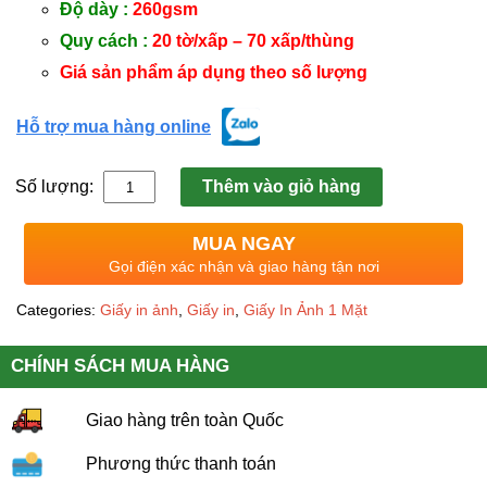
Độ dày :
260gsm
Quy cách :
20 tờ/xấp – 70 xấp/thùng
Giá sản phẩm áp dụng theo số lượng
Hỗ trợ mua hàng online
Số lượng:
Thêm vào giỏ hàng
MUA NGAY
Gọi điện xác nhận và giao hàng tận nơi
Categories:
Giấy in ảnh
,
Giấy in
,
Giấy In Ảnh 1 Mặt
CHÍNH SÁCH MUA HÀNG
Giao hàng trên toàn Quốc
Phương thức thanh toán