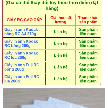
(Giá có thể thay đổi tùy theo thời điểm đặt
hàng)
Giá theo số
Tham khảo
GIẤY RC CAO CẤP
lượng
sản phẩm
Giấy in ảnh Kodak
Sản phẩm
Liên hệ
hãng RC A4 270g
liên quan
Giấy in ảnh Kodak
Sản phẩm
Liên hệ
RC bóng 260g
liên quan
Giấy in ảnh Kodak
Sản phẩm
Liên hệ
RC lụa 260g
liên quan
Giấy in ảnh Fuji RC
Sản phẩm
Liên hệ
bóng 260g
liên quan
Giấy in ảnh Fuji RC
Sản phẩm
Liên hệ
lụa 260g
liên quan