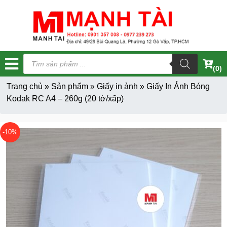
Tìm
kiếm
(0)
sản
phẩm
Trang chủ
»
Sản phẩm
»
Giấy in ảnh
»
Giấy In Ảnh Bóng
Kodak RC A4 – 260g (20 tờ/xấp)
-10%