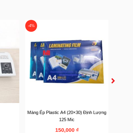
-4%
-6%
Màng Ép Plastic A4 (20×30) Định Lượng
Màng Ép
125 Mic
150,000
₫