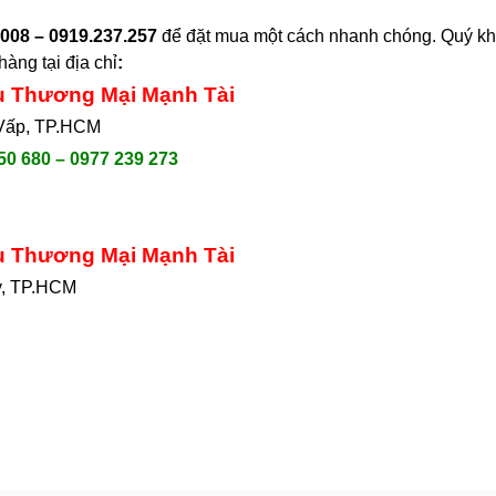
008 – 0919.237.257
để đặt mua một cách nhanh chóng. Quý khá
àng tại địa chỉ
:
ụ Thương Mại Mạnh Tài
 Vấp, TP.HCM
50 680 – 0977 239 273
ụ Thương Mại Mạnh Tài
y, TP.HCM