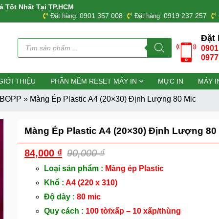
á Tốt Nhất Tại TP.HCM
0901 357 008
0919 237 257
Đặt hàng:
Đặt hàng:
Đặt 
Tìm
0901
kiếm
sản
0977
phẩm
GIỚI THIỆU
PHẦN MỀM RESET MÁY IN
MỰC IN
MÁY I
g BOPP
»
Màng Ép Plastic A4 (20×30) Định Lượng 80 Mic
Màng Ép Plastic A4 (20×30) Định Lượng 80
84,000
₫
90,000
₫
Loại sản phẩm :
Màng ép Plastic
Khổ :
A4 (220 x 310)
Độ dày :
80 mic
Quy cách :
100 tờ/xấp – 10 xấp/thùng