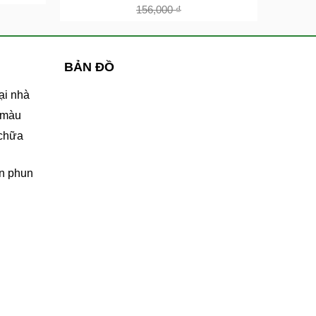
156,000
₫
BẢN ĐỒ
ại nhà
 màu
 chữa
n phun