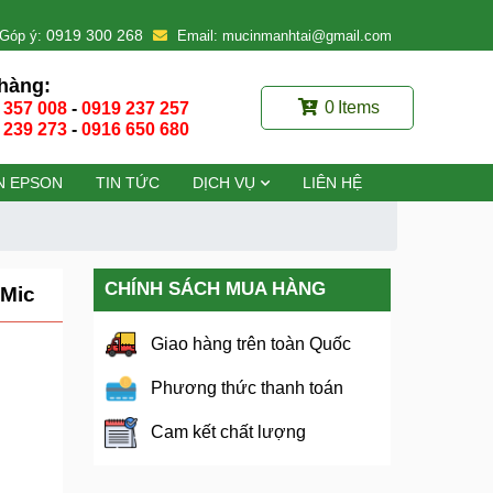
0919 300 268
Góp ý:
Email: mucinmanhtai@gmail.com
hàng:
0
Items
 357 008
-
0919 237 257
 239 273
-
0916 650 680
N EPSON
TIN TỨC
DỊCH VỤ
LIÊN HỆ
CHÍNH SÁCH MUA HÀNG
 Mic
Giao hàng trên toàn Quốc
Phương thức thanh toán
Cam kết chất lượng