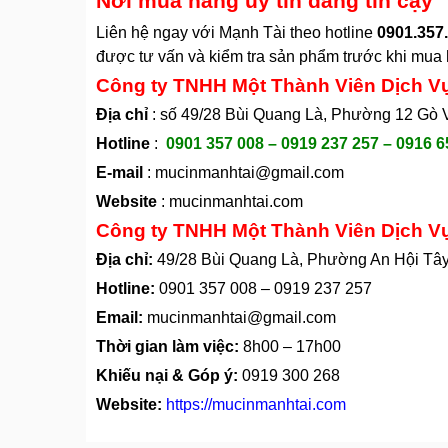
Nơi mua hàng uy tín đáng tin cậy
Liên hệ ngay với Mạnh Tài theo hotline
0901.357.
được tư vấn và kiểm tra sản phẩm trước khi mua h
Công ty TNHH Một Thành Viên Dịch V
Địa chỉ
: số 49/28 Bùi Quang Là, Phường 12 Gò
Hotline
:
0901 357 008 – 0919 237 257 – 0916 6
E-mail
:
mucinmanhtai@gmail.com
Website
:
mucinmanhtai.com
Công ty TNHH Một Thành Viên Dịch V
Địa chỉ:
49/28 Bùi Quang Là, Phường An Hội Tâ
Hotline:
0901 357 008
–
0919 237 257
Email:
mucinmanhtai@gmail.com
Thời gian làm việc:
8h00 – 17h00
Khiếu nại & Góp ý:
0919 300 268
Website:
https://mucinmanhtai.com