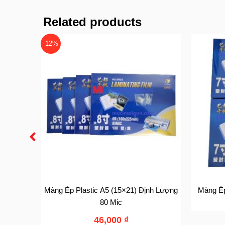
Related products
-12%
ượng 80
Màng Ép Plastic A5 (15×21) Định Lượng
Màng Ép
80 Mic
46,000
₫