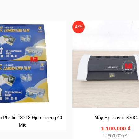
-43%
 Plastic 13×18 Định Lượng 40
Máy Ép Plastic 330C
Mic
1,100,000
₫
1,900,000
₫