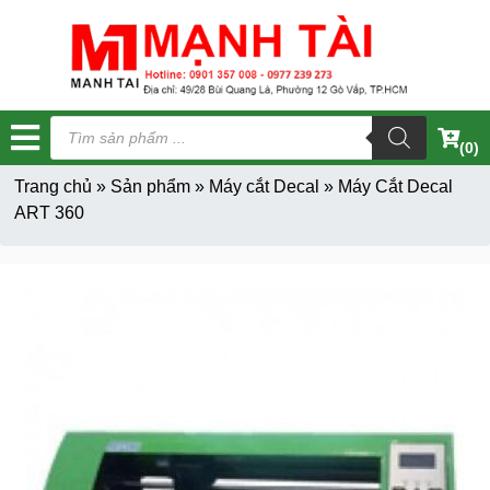
Tìm
kiếm
(0)
sản
phẩm
Trang chủ
»
Sản phẩm
»
Máy cắt Decal
»
Máy Cắt Decal
ART 360