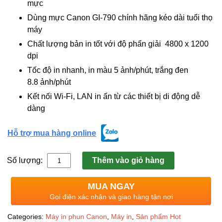
mực
Dùng mực Canon GI-790 chính hãng kéo dài tuổi thọ
máy
Chất lượng bản in tốt với độ phẩn giải 4800 x 1200
dpi
Tốc độ in nhanh, in màu 5 ảnh/phút, trắng đen
8.8 ảnh/phút
Kết nối Wi-Fi, LAN in ấn từ các thiết bị di động dễ
dàng
Hỗ trợ mua hàng online
Số lượng:
Thêm vào giỏ hàng
MUA NGAY
Gọi điện xác nhận và giao hàng tận nơi
Categories:
Máy in phun Canon
,
Máy in
,
Sản phẩm Hot