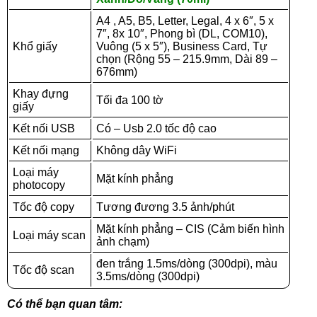
A4 , A5, B5, Letter, Legal, 4 x 6″, 5 x
7″, 8x 10″, Phong bì (DL, COM10),
Khổ giấy
Vuông (5 x 5″), Business Card, Tự
chọn (Rộng 55 – 215.9mm, Dài 89 –
676mm)
Khay đựng
Tối đa 100 tờ
giấy
Kết nối USB
Có – Usb 2.0 tốc độ cao
Kết nối mạng
Không dây WiFi
Loại máy
Mặt kính phẳng
photocopy
Tốc độ copy
Tương đương 3.5 ảnh/phút
Mặt kính phẳng – CIS (Cảm biến hình
Loại máy scan
ảnh chạm)
đen trắng 1.5ms/dòng (300dpi), màu
Tốc độ scan
3.5ms/dòng (300dpi)
Có thể bạn quan tâm: