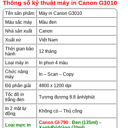
Thông số kỹ thuật máy in Canon G3010
Tên sản phẩm
Máy in Canon G3010
Màu sắc máy
Màu đen
Nhà sản xuất
Canon
Xuất xứ
Việt Nam
Thời gian bảo
12 tháng
hành
Loại máy in
In phun 4 màu
Chức năng
In – Scan – Copy
máy
Độ phân giải
4800 x 1200 dpi
Tốc độ in
Tương đương 8.8 ảnh/phút
trắng đen
In 2 mặt tự
Không có – Thủ công
động
Canon GI-790 :
Đen (135ml) –
Loại mực in
Xanh/Đỏ/Vàng (70ml)