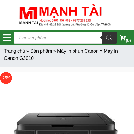
Tìm
kiếm
(0)
sản
phẩm
Trang chủ
»
Sản phẩm
»
Máy in phun Canon
»
Máy In
Canon G3010
-25%