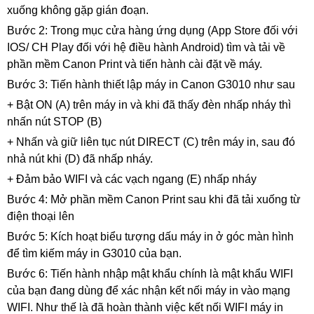
xuống không gặp gián đoạn.
Bước 2: Trong mục cửa hàng ứng dụng (App Store đối với
IOS/ CH Play đối với hệ điều hành Android) tìm và tải về
phần mềm Canon Print và tiến hành cài đặt về máy.
Bước 3: Tiến hành thiết lập máy in Canon G3010 như sau
+ Bật ON (A) trên máy in và khi đã thấy đèn nhấp nháy thì
nhấn nút STOP (B)
+ Nhấn và giữ liên tục nút DIRECT (C) trên máy in, sau đó
nhả nút khi (D) đã nhấp nháy.
+ Đảm bảo WIFI và các vạch ngang (E) nhấp nháy
Bước 4: Mở phần mềm Canon Print sau khi đã tải xuống từ
điện thoại lên
Bước 5: Kích hoạt biểu tượng dấu máy in ở góc màn hình
để tìm kiếm máy in G3010 của bạn.
Bước 6: Tiến hành nhập mật khẩu chính là mật khẩu WIFI
của bạn đang dùng để xác nhận kết nối máy in vào mạng
WIFI. Như thế là đã hoàn thành việc kết nối WIFI máy in