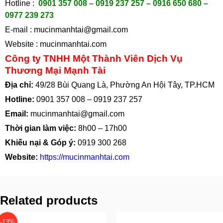
Hotline :
0901 357 008 – 0919 237 257 – 0916 650 680 –
0977 239 273
E-mail :
mucinmanhtai@gmail.com
Website :
mucinmanhtai.com
Công ty TNHH Một Thành Viên Dịch Vụ
Thương Mại Mạnh Tài
Địa chỉ:
49/28 Bùi Quang Là, Phường An Hội Tây, TP.HCM
Hotline:
0901 357 008
–
0919 237 257
Email:
mucinmanhtai@gmail.com
Thời gian làm việc:
8h00 – 17h00
Khiếu nại & Góp ý:
0919 300 268
Website:
https://mucinmanhtai.com
Related products
-13%