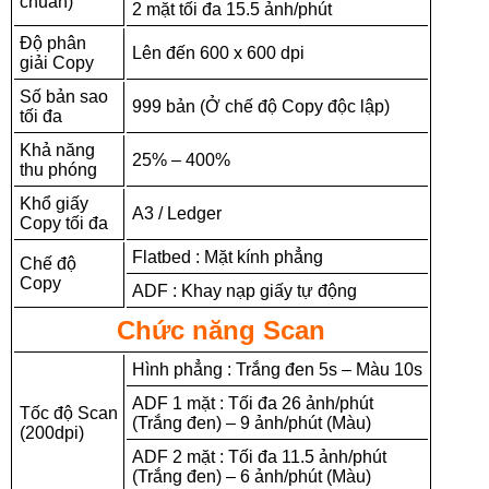
chuẩn)
2 mặt tối đa 15.5 ảnh/phút
Độ phân
Lên đến 600 x 600 dpi
giải Copy
Số bản sao
999 bản (Ở chế độ Copy độc lập)
tối đa
Khả năng
25% – 400%
thu phóng
Khổ giấy
A3 / Ledger
Copy tối đa
Flatbed : Mặt kính phẳng
Chế độ
Copy
ADF : Khay nạp giấy tự động
Chức năng Scan
Hình phẳng : Trắng đen 5s – Màu 10s
ADF 1 mặt : Tối đa 26 ảnh/phút
Tốc độ Scan
(Trắng đen) – 9 ảnh/phút (Màu)
(200dpi)
ADF 2 mặt : Tối đa 11.5 ảnh/phút
(Trắng đen) – 6 ảnh/phút (Màu)