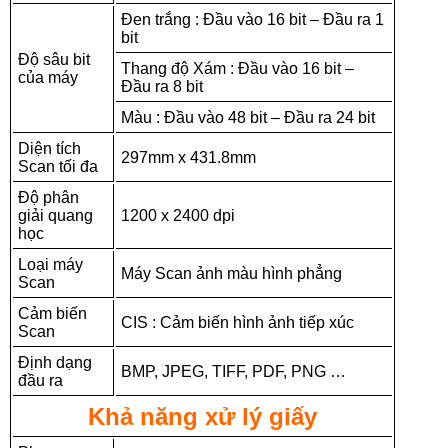
Đen trắng : Đầu vào 16 bit – Đầu ra 1
bit
Độ sâu bit
Thang độ Xám : Đầu vào 16 bit –
của máy
Đầu ra 8 bit
Màu : Đầu vào 48 bit – Đầu ra 24 bit
Diện tích
297mm x 431.8mm
Scan tối đa
Độ phân
giải quang
1200 x 2400 dpi
học
Loại máy
Máy Scan ảnh màu hình phẳng
Scan
Cảm biến
CIS : Cảm biến hình ảnh tiếp xúc
Scan
Định dạng
BMP, JPEG, TIFF, PDF, PNG …
đầu ra
Khả năng xử lý giấy