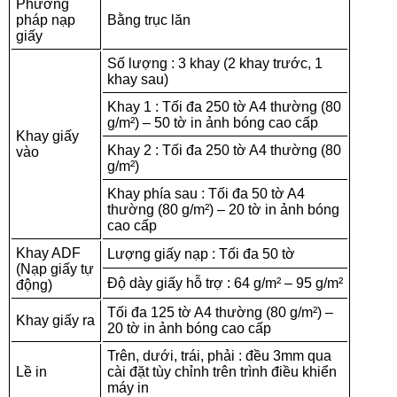
Phương
pháp nạp
Bằng trục lăn
giấy
Số lượng : 3 khay (2 khay trước, 1
khay sau)
Khay 1 : Tối đa 250 tờ A4 thường (80
g/m²) – 50 tờ in ảnh bóng cao cấp
Khay giấy
Khay 2 : Tối đa 250 tờ A4 thường (80
vào
g/m²)
Khay phía sau : Tối đa 50 tờ A4
thường (80 g/m²) – 20 tờ in ảnh bóng
cao cấp
Khay ADF
Lượng giấy nạp : Tối đa 50 tờ
(Nạp giấy tự
Độ dày giấy hỗ trợ : 64 g/m² – 95 g/m²
động)
Tối đa 125 tờ A4 thường (80 g/m²) –
Khay giấy ra
20 tờ in ảnh bóng cao cấp
Trên, dưới, trái, phải : đều 3mm qua
Lề in
cài đặt tùy chỉnh trên trình điều khiển
máy in