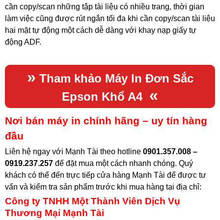
cần copy/scan những tập tài liệu có nhiều trang, thời gian
làm việc cũng được rút ngắn tối đa khi cần copy/scan tài liệu
hai mặt tự động một cách dễ dàng với khay nạp giấy tự
động ADF.
»
Tham khảo
Máy In Đơn Sắc
«
Epson Khổ A4
Nơi bán máy in chính hãng – uy tín hàng
đầu
Liên hệ ngay với Mạnh Tài theo hotline
0901.357.008 –
0919.237.257
để đặt mua một cách nhanh chóng. Quý
khách có thể đến trực tiếp cửa hàng Mạnh Tài để được tư
vấn và kiểm tra sản phẩm trước khi mua hàng tại địa chỉ
:
Công ty TNHH Một Thành Viên Dịch Vụ
Thương Mại Mạnh Tài