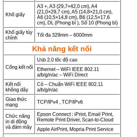
A3 +, A3 (29,7×42,0 cm), A4
(21,0×29,7 cm), A5 (14,8×21,0 cm),
Khổ giấy
A6 (10,5×14,8 cm), B6 ​​(12,5×17,6
cm), DL (Phong bì ), Số 10 (Phong bì)
Khổ giấy tùy
Tối đa 329mm – 6000mm
chỉnh
Khả năng kết nối
Usb 2.0 tốc độ cao
Cổng kết nối
Ethernet – WiFi IEEE 802.11
a/b/g/n/ac – WiFi Direct
Kết nối
Có – Chuẩn WiFi IEEE 802.11
không dây
a/b/g/n/ac
Giao thức
TCP/IPv4 , TCP/IPv6
mạng
Epson Connect : iPrint, Email Print,
Chức năng
Remote Print Driver, Scan-to-Cloud
in di động
và đám mây
Apple AirPrint, Mopria Print Service