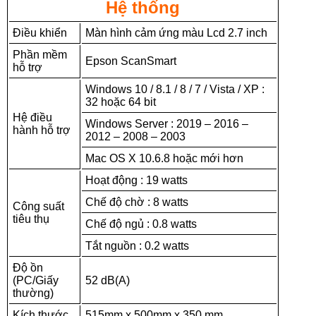
Hệ thống
Điều khiển
Màn hình cảm ứng màu Lcd 2.7 inch
Phần mềm
Epson ScanSmart
hỗ trợ
Windows 10 / 8.1 / 8 / 7 / Vista / XP :
32 hoặc 64 bit
Hệ điều
Windows Server : 2019 – 2016 –
hành hỗ trợ
2012 – 2008 – 2003
Mac OS X 10.6.8 hoặc mới hơn
Hoạt động : 19 watts
Chế độ chờ : 8 watts
Công suất
tiêu thụ
Chế độ ngủ : 0.8 watts
Tắt nguồn : 0.2 watts
Độ ồn
(PC/Giấy
52 dB(A)
thường)
Kích thước
515mm x 500mm x 350 mm