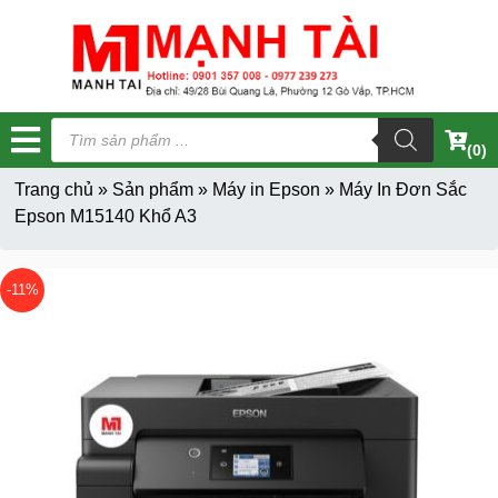
Tìm
kiếm
(0)
sản
phẩm
Trang chủ
»
Sản phẩm
»
Máy in Epson
»
Máy In Đơn Sắc
Epson M15140 Khổ A3
-11%