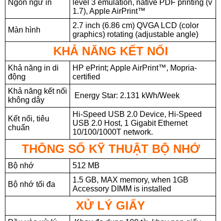
Ngôn ngữ in
level 3 emulation, native PDF printing (v
1.7), Apple AirPrint™
2.7 inch (6.86 cm) QVGA LCD (color
Màn hình
graphics) rotating (adjustable angle)
KHẢ NĂNG KẾT NỐI
Khả năng in di
HP ePrint; Apple AirPrint™, Mopria-
động
certified
Khả năng kết nối
Energy Star: 2.131 kWh/Week
không dây
Hi-Speed USB 2.0 Device, Hi-Speed
Kết nối, tiêu
USB 2.0 Host, 1 Gigabit Ethernet
chuẩn
10/100/1000T network.
THÔNG SỐ KỸ THUẬT BỘ NHỚ
Bộ nhớ
512 MB
1.5 GB, MAX memory, when 1GB
Bộ nhớ tối đa
Accessory DIMM is installed
XỬ LÝ GIẤY