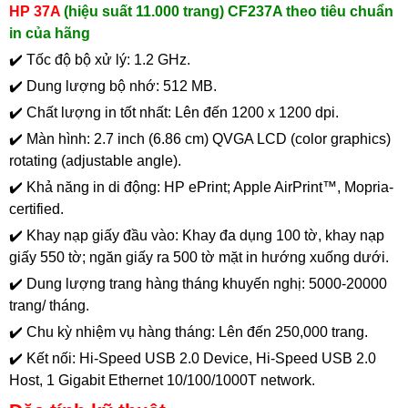
HP 37A
(hiệu suất 11.000 trang) CF237A theo tiêu chuẩn
in của hãng
✔️ Tốc độ bộ xử lý: 1.2 GHz.
✔️ Dung lượng bộ nhớ: 512 MB.
✔️ Chất lượng in tốt nhất: Lên đến 1200 x 1200 dpi.
✔️ Màn hình: 2.7 inch (6.86 cm) QVGA LCD (color graphics)
rotating (adjustable angle).
✔️ Khả năng in di động: HP ePrint; Apple AirPrint™, Mopria-
certified.
✔️ Khay nạp giấy đầu vào: Khay đa dụng 100 tờ, khay nạp
giấy 550 tờ; ngăn giấy ra 500 tờ mặt in hướng xuống dưới.
✔️ Dung lượng trang hàng tháng khuyến nghị: 5000-20000
trang/ tháng.
✔️ Chu kỳ nhiệm vụ hàng tháng: Lên đến 250,000 trang.
✔️ Kết nối: Hi-Speed USB 2.0 Device, Hi-Speed USB 2.0
Host, 1 Gigabit Ethernet 10/100/1000T network.