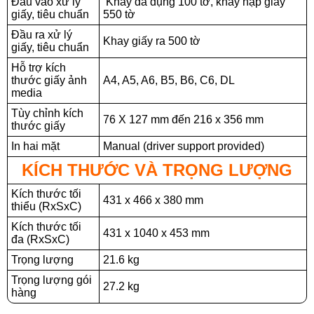
Đầu vào xử lý
Khay đa dụng 100 tờ, khay nạp giấy
giấy, tiêu chuẩn
550 tờ
Đầu ra xử lý
Khay giấy ra 500 tờ
giấy, tiêu chuẩn
Hỗ trợ kích
thước giấy ảnh
A4, A5, A6, B5, B6, C6, DL
media
Tùy chỉnh kích
76 X 127 mm đến 216 x 356 mm
thước giấy
In hai mặt
Manual (driver support provided)
KÍCH THƯỚC VÀ TRỌNG LƯỢNG
Kích thước tối
431 x 466 x 380 mm
thiểu (RxSxC)
Kích thước tối
431 x 1040 x 453 mm
đa (RxSxC)
Trọng lượng
21.6 kg
Trọng lượng gói
27.2 kg
hàng