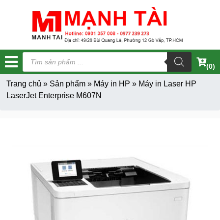
Tìm
kiếm
(0)
sản
phẩm
Trang chủ
»
Sản phẩm
»
Máy in HP
»
Máy in Laser HP
LaserJet Enterprise M607N