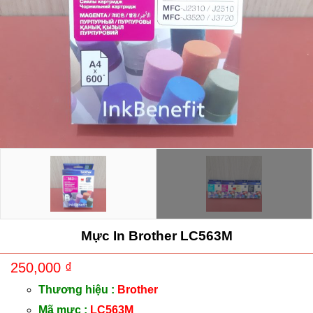
Mực In Brother LC563M
250,000
₫
Thương hiệu :
Brother
Mã mực :
LC563M