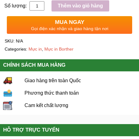
Số lượng:
Thêm vào giỏ hàng
MUA NGAY
Gọi điện xác nhận và giao hàng tận nơi
SKU:
N/A
Categories:
Mực in
,
Mực in Borther
CHÍNH SÁCH MUA HÀNG
Giao hàng trên toàn Quốc
Phương thức thanh toán
Cam kết chất lượng
HỖ TRỢ TRỰC TUYẾN