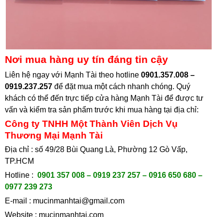
Nơi mua hàng uy tín đáng tin cậy
Liên hệ ngay với Mạnh Tài theo hotline
0901.357.008 –
0919.237.257
để đặt mua một cách nhanh chóng. Quý
khách có thể đến trực tiếp cửa hàng Mạnh Tài để được tư
vấn và kiểm tra sản phẩm trước khi mua hàng tại
địa chỉ:
Công ty TNHH Một Thành Viên Dịch Vụ
Thương Mại Mạnh Tài
Địa chỉ : số 49/28 Bùi Quang Là, Phường 12 Gò Vấp,
TP.HCM
Hotline :
0901 357 008 – 0919 237 257 – 0916 650 680 –
0977 239 273
E-mail :
mucinmanhtai@gmail.com
Website :
mucinmanhtai.com