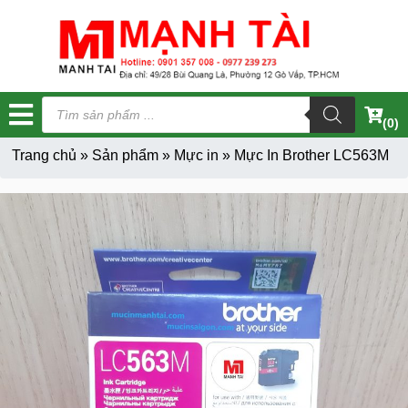
Tìm
kiếm
(0)
sản
phẩm
Trang chủ
»
Sản phẩm
»
Mực in
»
Mực In Brother LC563M