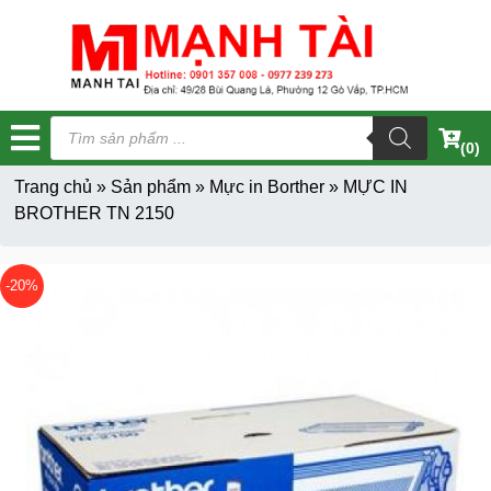
Tìm
kiếm
(0)
sản
phẩm
Trang chủ
»
Sản phẩm
»
Mực in Borther
»
MỰC IN
BROTHER TN 2150
-20%