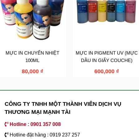
MỰC IN CHUYỂN NHIỆT
MỰC IN PIGMENT UV (MỰC
100ML
DẦU IN GIẤY COUCHE)
80,000
₫
600,000
₫
CÔNG TY TNHH MỘT THÀNH VIÊN DỊCH VỤ
THƯƠNG MẠI MẠNH TÀI
Hotline : 0901 357 008
Hotline đặt hàng : 0919 237 257