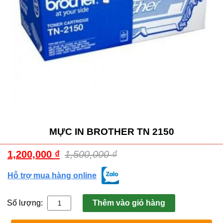
MỰC IN BROTHER TN 2150
1,200,000
₫
1,500,000
₫
Hỗ trợ mua hàng online
Số lượng:
Thêm vào giỏ hàng