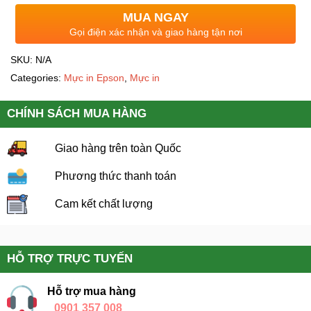
MUA NGAY
Gọi điện xác nhận và giao hàng tận nơi
SKU:
N/A
Categories:
Mực in Epson
,
Mực in
CHÍNH SÁCH MUA HÀNG
Giao hàng trên toàn Quốc
Phương thức thanh toán
Cam kết chất lượng
HỖ TRỢ TRỰC TUYẾN
Hỗ trợ mua hàng
0901 357 008