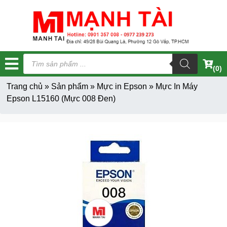
Tìm
kiếm
(0)
sản
phẩm
Trang chủ
»
Sản phẩm
»
Mực in Epson
»
Mực In Máy
Epson L15160 (Mực 008 Đen)