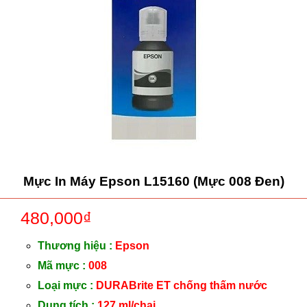
Mực In Máy Epson L15160 (Mực 008 Đen)
480,000
₫
Thương hiệu :
Epson
Mã mực :
008
Loại mực :
DURABrite ET chống thấm nước
Dung tích :
127 ml/chai