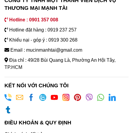
CÔNG TY TNHH MỘT THÀNH VIÊN DỊCH VỤ
THƯƠNG MẠI MẠNH TÀI
Hotline : 0901 357 008
Hotline đặt hàng : 0919 237 257
Khiếu nại - góp ý : 0919 300 268
Email : mucinmanhtai@gmail.com
Địa chỉ : 49/28 Bùi Quang Là, Phường An Hội Tây,
TP.HCM
KẾT NỐI VỚI CHÚNG TÔI
ĐIỀU KHOẢN & QUY ĐỊNH