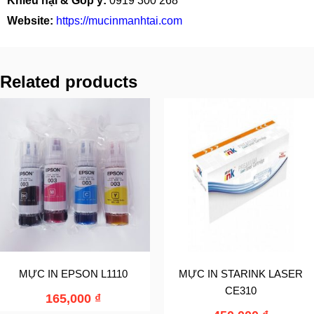
Khiếu nại & Góp ý:
0919 300 268
Website:
https://mucinmanhtai.com
Related products
MỰC IN EPSON L1110
MỰC IN STARINK LASER
CE310
165,000
₫