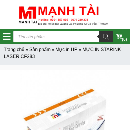
Tìm
kiếm
(0)
sản
phẩm
Trang chủ
»
Sản phẩm
»
Mực in HP
»
MỰC IN STARINK
LASER CF283