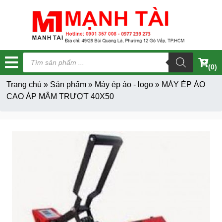
Tìm
kiếm
(0)
sản
phẩm
Trang chủ
»
Sản phẩm
»
Máy ép áo - logo
»
MÁY ÉP ÁO
CAO ÁP MÂM TRƯỢT 40X50