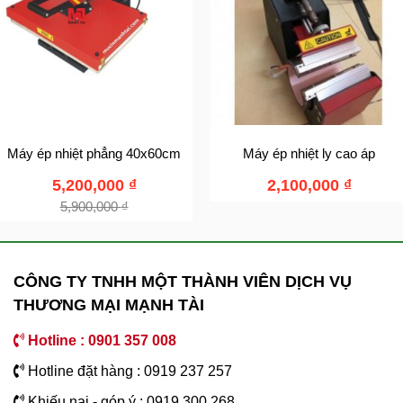
Máy ép nhiệt phẳng 40x60cm
Máy ép nhiệt ly cao áp
5,200,000
₫
2,100,000
₫
5,900,000
₫
CÔNG TY TNHH MỘT THÀNH VIÊN DỊCH VỤ
THƯƠNG MẠI MẠNH TÀI
Hotline : 0901 357 008
Hotline đặt hàng : 0919 237 257
Khiếu nại - góp ý : 0919 300 268