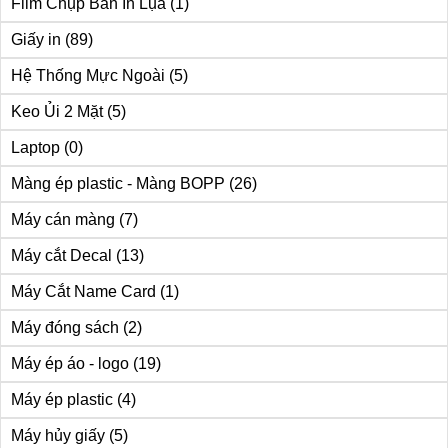
Film Chụp Bản In Lụa
(1)
Giấy in
(89)
Hệ Thống Mực Ngoài
(5)
Keo Ủi 2 Mặt
(5)
Laptop
(0)
Màng ép plastic - Màng BOPP
(26)
Máy cán màng
(7)
Máy cắt Decal
(13)
Máy Cắt Name Card
(1)
Máy đóng sách
(2)
Máy ép áo - logo
(19)
Máy ép plastic
(4)
Máy hủy giấy
(5)