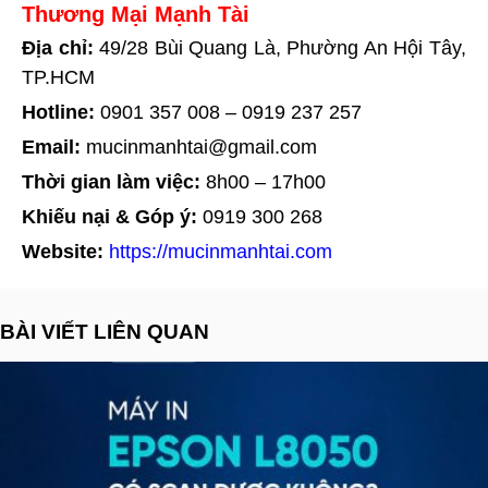
Thương Mại Mạnh Tài
Địa chỉ:
49/28 Bùi Quang Là, Phường An Hội Tây,
TP.HCM
Hotline:
0901 357 008
–
0919 237 257
Email:
mucinmanhtai@gmail.com
Thời gian làm việc:
8h00 – 17h00
Khiếu nại & Góp ý:
0919 300 268
Website:
https://mucinmanhtai.com
BÀI VIẾT LIÊN QUAN