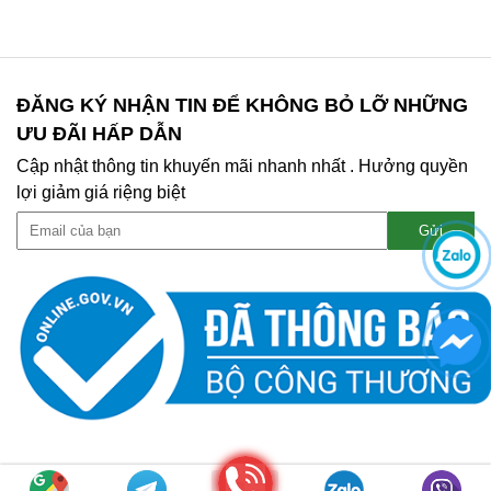
ĐĂNG KÝ NHẬN TIN ĐỂ KHÔNG BỎ LỠ NHỮNG
ƯU ĐÃI HẤP DẪN
Cập nhật thông tin khuyến mãi nhanh nhất . Hưởng quyền
lợi giảm giá riệng biệt
Gọi điện
Copyright © 2020 MỰC IN MẠNH TÀI. All right Reserved |
WEB