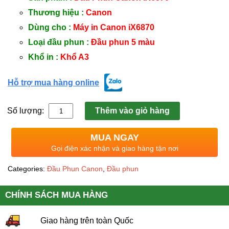
Thương hiệu :
Canon
Dùng cho :
Máy in Canon iX6870
Loại đầu phun :
Đầu phun 5 màu
Khổ in :
Khổ A3
Hỗ trợ mua hàng online
Số lượng:
Thêm vào giỏ hàng
MUA NGAY
Gọi điện xác nhận và giao hàng tận nơi
Categories:
Đầu Phun Canon
,
Đầu phun
CHÍNH SÁCH MUA HÀNG
Giao hàng trên toàn Quốc