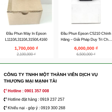
Đầu Phun Máy In Epson
Đầu Phun Epson C5210 Chính
L1110/L3110/L3150/L4160
Hãng – Giải Pháp Duy Trì Chất
Lượng In
1,700,000
₫
6,000,000
₫
2,100,000
₫
6,500,000
₫
CÔNG TY TNHH MỘT THÀNH VIÊN DỊCH VỤ
THƯƠNG MẠI MẠNH TÀI
Hotline : 0901 357 008
Hotline đặt hàng : 0919 237 257
Khiếu nại - góp ý : 0919 300 268