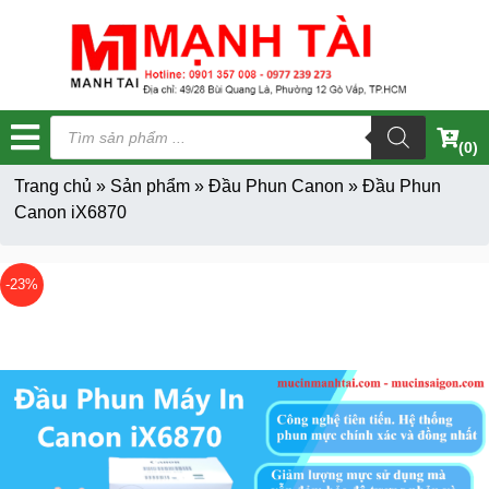
Tìm
kiếm
(0)
sản
phẩm
Trang chủ
»
Sản phẩm
»
Đầu Phun Canon
»
Đầu Phun
Canon iX6870
-23%